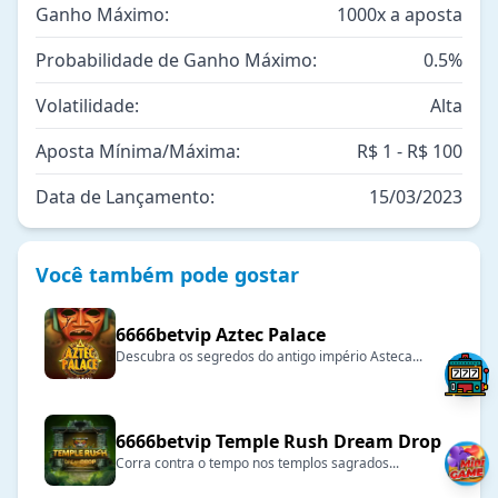
Ganho Máximo:
1000x a aposta
Probabilidade de Ganho Máximo:
0.5%
Volatilidade:
Alta
Aposta Mínima/Máxima:
R$ 1 - R$ 100
Data de Lançamento:
15/03/2023
Você também pode gostar
6666betvip Aztec Palace
Descubra os segredos do antigo império Asteca...
6666betvip Temple Rush Dream Drop
Corra contra o tempo nos templos sagrados...